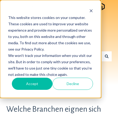
Deutsch
Untermenü für Übersetzungen anzeigen
Anmelden
This website stores cookies on your computer.
These cookies are used to improve your website
experience and provide more personalized services
to you, both on this website and through other
media. To find out more about the cookies we use,
Hallo. Wie können wir dir helfen?
see our Privacy Policy.
We won't track your information when you visit our
site. But in order to comply with your preferences,
Es gibt keine Vorschläge, da das Suchfeld leer ist.
we'll have to use just one tiny cookie so that you're
not asked to make this choice again.
Accept
Decline
Help Center
FAQ
Welche Branchen eignen sich