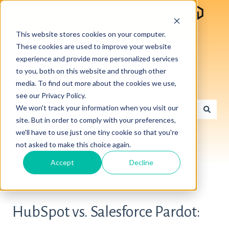
Deutsch
Untermenü für Übersetzungen anzeigen
Anmelden
This website stores cookies on your computer.
These cookies are used to improve your website
experience and provide more personalized services
to you, both on this website and through other
media. To find out more about the cookies we use,
Hallo. Wie können wir dir helfen?
see our Privacy Policy.
We won't track your information when you visit our
site. But in order to comply with your preferences,
Es gibt keine Vorschläge, da das Suchfeld leer ist.
we'll have to use just one tiny cookie so that you're
not asked to make this choice again.
Accept
Decline
Help Center
HubSpot
HubSpot Vergleiche
HubSpot vs. Salesforce Pardot: